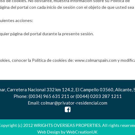
o de cookies. No obstante, muestra información sobre su Política de
página del portal con cada inicio de sesión con el objeto de que usted sea
guientes acciones:
lquier página del portal durante la presente sesión.
kies, conocer la Política de cookies de: www.colmarspain.com y modific
ar, Carretera Nacional 332 km 124.2, El Campello 03560, Alicante, 
Phone:
(0034) 965 631 211
or
(0044) 0203 287 1211
Email:
colmar@privator-residencial.com
opyright (c) 2012 WRIGHTS OVERSEAS PROPERTIES. All rights reserve
Web Design
by WebCreationUK