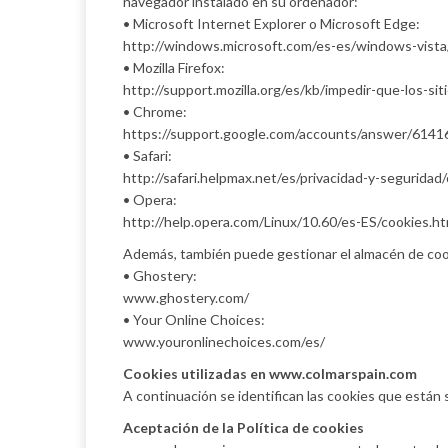
navegador instalado en su ordenador:
• Microsoft Internet Explorer o Microsoft Edge:
http://windows.microsoft.com/es-es/windows-vista
• Mozilla Firefox:
http://support.mozilla.org/es/kb/impedir-que-los-s
• Chrome:
https://support.google.com/accounts/answer/6141
• Safari:
http://safari.helpmax.net/es/privacidad-y-seguridad
• Opera:
http://help.opera.com/Linux/10.60/es-ES/cookies.ht
Además, también puede gestionar el almacén de coo
• Ghostery:
www.ghostery.com/
• Your Online Choices:
www.youronlinechoices.com/es/
Cookies utilizadas en www.colmarspain.com
A continuación se identifican las cookies que están s
Aceptación de la Política de cookies